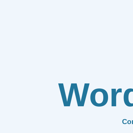
Wor
Co